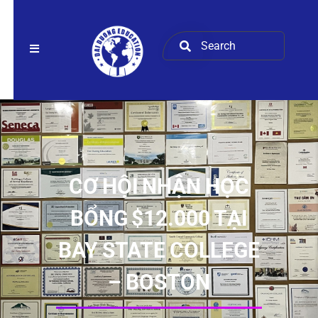
CƠ HỘI NHẬN HỌC
BỔNG $12.000 TẠI
BAY STATE COLLEGE
– BOSTON