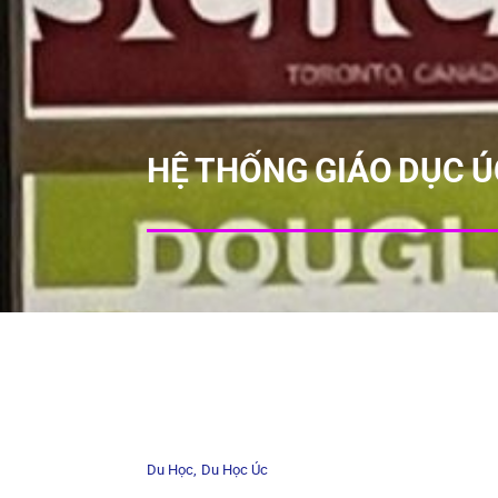
HỆ THỐNG GIÁO DỤC Ú
Du Học
Du Học Úc