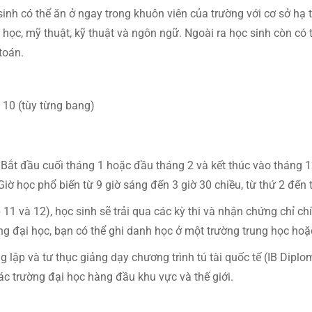
inh có thể ăn ở ngay trong khuôn viên của trường với cơ sở hạ 
 học, mỹ thuật, kỹ thuật và ngôn ngữ. Ngoài ra học sinh còn có
toán.
 10 (tùy từng bang)
ắt đầu cuối tháng 1 hoặc đầu tháng 2 và kết thúc vào tháng 12
Giờ học phổ biến từ 9 giờ sáng đến 3 giờ 30 chiều, từ thứ 2 đến 
 11 và 12), học sinh sẽ trải qua các kỳ thi và nhận chứng chỉ c
 đại học, bạn có thể ghi danh học ở một trường trung học hoặc
g lập và tư thục giảng dạy chương trình tú tài quốc tế (IB Dipl
ác trường đại học hàng đầu khu vực và thế giới.