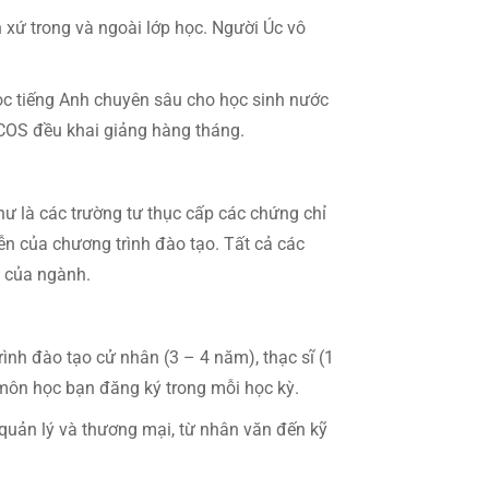
 xứ trong và ngoài lớp học. Người Úc vô
ọc tiếng Anh chuyên sâu cho học sinh nước
ICOS đều khai giảng hàng tháng.
hư là các trường tư thục cấp các chứng chỉ
ễn của chương trình đào tạo. Tất cả các
u của ngành.
rình đào tạo cử nhân (3 – 4 năm), thạc sĩ (1
g môn học bạn đăng ký trong mỗi học kỳ.
n quản lý và thương mại, từ nhân văn đến kỹ