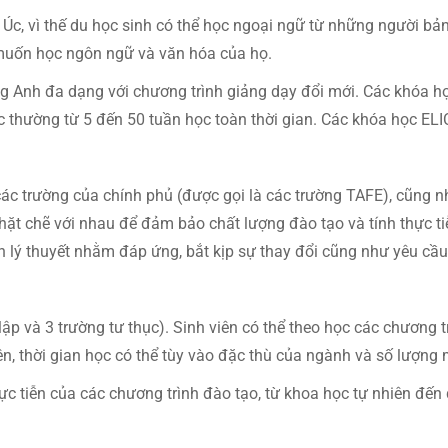
Úc, vì thế du học sinh có thể học ngoại ngữ từ những người bản
 muốn học ngôn ngữ và văn hóa của họ.
ng Anh đa dạng với chương trình giảng dạy đổi mới. Các khóa h
c thường từ 5 đến 50 tuần học toàn thời gian. Các khóa học EL
ác trường của chính phủ (được gọi là các trường TAFE), cũng n
hặt chẽ với nhau để đảm bảo chất lượng đào tạo và tính thực ti
 lý thuyết nhằm đáp ứng, bắt kịp sự thay đổi cũng như yêu cầ
lập và 3 trường tư thục). Sinh viên có thể theo học các chương t
iên, thời gian học có thể tùy vào đặc thù của ngành và số lượn
thực tiễn của các chương trình đào tạo, từ khoa học tự nhiên đế