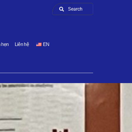
h hẹn
Liên hệ
EN