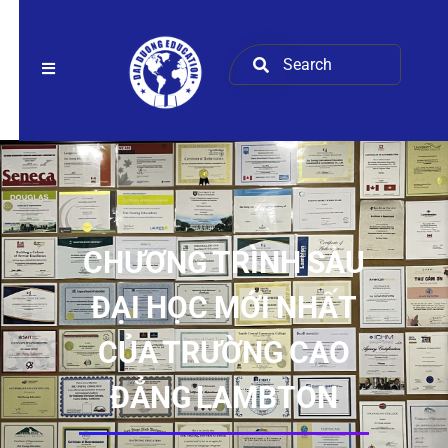
CHƯƠNG TRÌNH SAU
ĐẠI HỌC MỚI NHẤT
CỦA TRƯỜNG CAO
ĐẲNG LAMBTON