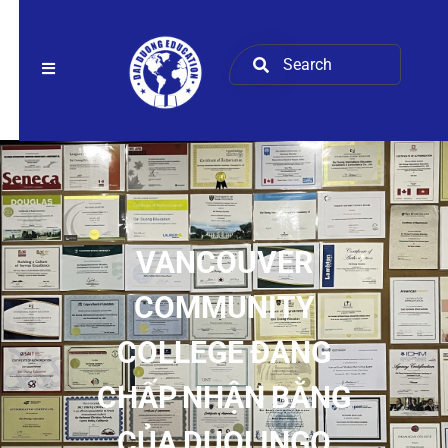
VANCOUVER
COMMUNITY
COLLEGE ĐANG
CHẤP NHẬN BẰNG
CỦA DUOLINGO