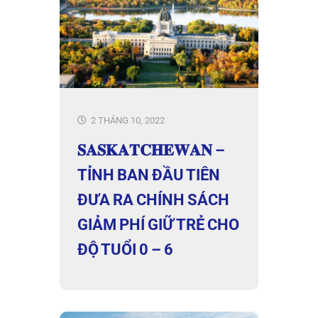
2 THÁNG 10, 2022
𝐒𝐀𝐒𝐊𝐀𝐓𝐂𝐇𝐄𝐖𝐀𝐍 –
TỈNH BAN ĐẦU TIÊN
ĐƯA RA CHÍNH SÁCH
GIẢM PHÍ GIỮ TRẺ CHO
ĐỘ TUỔI 0 – 6