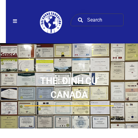
THẺ:
ĐỊNH CƯ
CANADA