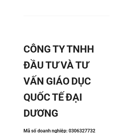
CÔNG TY TNHH
ĐẦU TƯ VÀ TƯ
VẤN GIÁO DỤC
QUỐC TẾ ĐẠI
DƯƠNG
Mã số doanh nghiệp: 0306327732