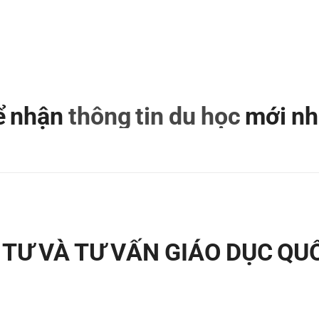
để nhận
thông tin du học
mới nh
TƯ VÀ TƯ VẤN GIÁO DỤC QU