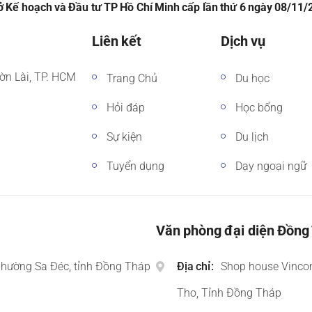
 Kế hoạch và Đầu tư TP Hồ Chí Minh cấp lần thứ 6 ngày 08/11
Liên kết
Dịch vụ
ờn Lài, TP. HCM
Trang Chủ
Du học
Hỏi đáp
Học bổng
Sự kiện
Du lịch
Tuyển dụng
Dạy ngoại ngữ
Văn phòng đại diện Đồng
phường Sa Đéc, tỉnh Đồng Tháp
Địa chỉ
Shop house Vinco
Tho, Tỉnh Đồng Tháp