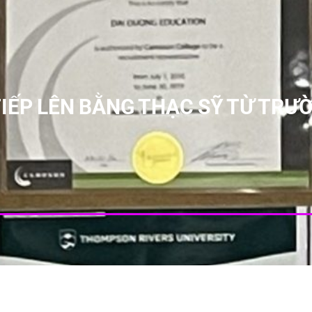
IẾP LÊN BẰNG THẠC SỸ TỪ TRƯ