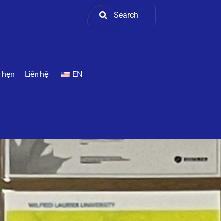
h hẹn
Liên hệ
EN