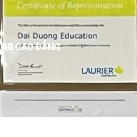
ỜNG CAO ĐẲNG