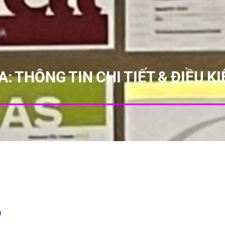
: THÔNG TIN CHI TIẾT & ĐIỀU K
g