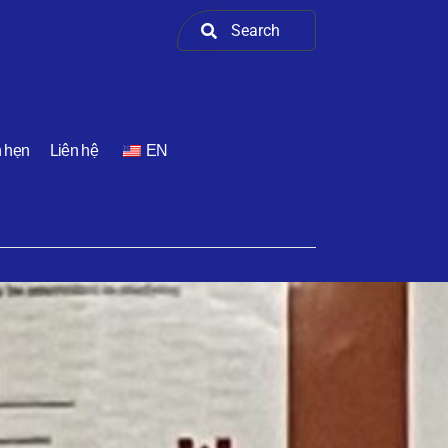
h hẹn
Liên hệ
EN