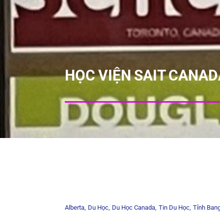
HỌC VIỆN SAIT CANADA
Alberta
Du Học
Du Học Canada
Tin Du Học
Tỉnh Ban