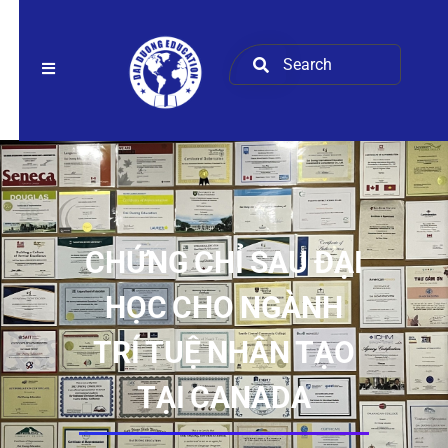
CHỨNG CHỈ SAU ĐẠI
HỌC CHO NGÀNH
TRÍ TUỆ NHÂN TẠO
TẠI CANADA