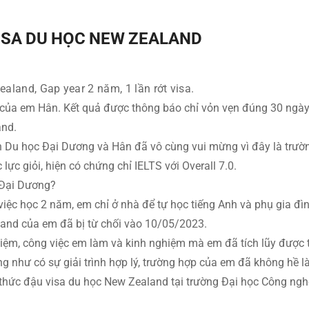
ISA DU HỌC NEW ZEALAND
land, Gap year 2 năm, 1 lần rớt visa.
a của em Hân. Kết quả được thông báo chỉ vỏn vẹn đúng 30 ngày
and.
 Du học Đại Dương và Hân đã vô cùng vui mừng vì đây là trườn
lực giỏi, hiện có chứng chỉ IELTS với Overall 7.0.
a Đại Dương?
iệc học 2 năm, em chỉ ở nhà để tự học tiếng Anh và phụ gia đì
land của em đã bị từ chối vào 10/05/2023.
iệm, công việc em làm và kinh nghiệm mà em đã tích lũy được t
ũng như có sự giải trình hợp lý, trường hợp của em đã không h
 thức đậu visa du học New Zealand tại trường Đại học Công ngh