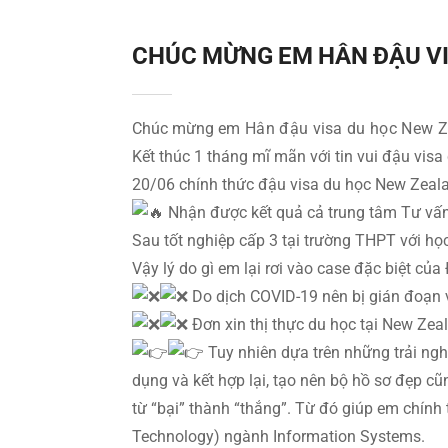
CHÚC MỪNG EM HÂN ĐẬU V
Chúc mừng
em Hân đậu visa du học New Zea
Kết thúc 1 tháng mĩ mãn với tin vui đậu vis
20/06 chính thức đậu visa du học New Zeal
Nhận được kết quả cả trung tâm Tư vấn
Sau tốt nghiệp cấp 3 tại trường THPT với học 
Vậy lý do gì em lại rơi vào case đặc biệt củ
Do dịch COVID-19 nên bị gián đoạn v
Đơn xin thị thực du học tại New Zea
Tuy nhiên dựa trên những trải ngh
dụng và kết hợp lại, tạo nên bộ hồ sơ đẹp c
từ “bại” thành “thắng”. Từ đó giúp em chính
Technology) ngành Information Systems.