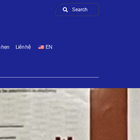
h hẹn
Liên hệ
EN