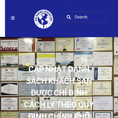
CẬP NHẬT DANH
SÁCH KHÁCH SẠN
ĐƯỢC CHỈ ĐỊNH
CÁCH LY THEO QUY
ĐỊNH CHÍNH PHỦ