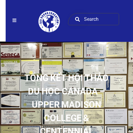
TỔNG KẾT HỘI THẢO
DU HỌC CANADA –
UPPER MADISON
COLLEGE &
CENTENNIAL