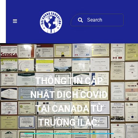
THÔNG TIN CẬP
NHẬT DỊCH COVID
TẠI CANADA TỪ
TRƯỜNG ILAC: