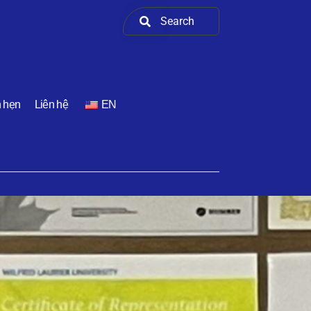
h hẹn
Liên hệ
EN