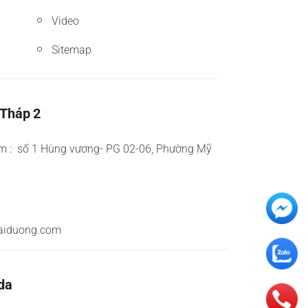
Video
Sitemap
 Tháp 2
m : số 1 Hùng vương- PG 02-06, Phường Mỹ
aiduong.com
da