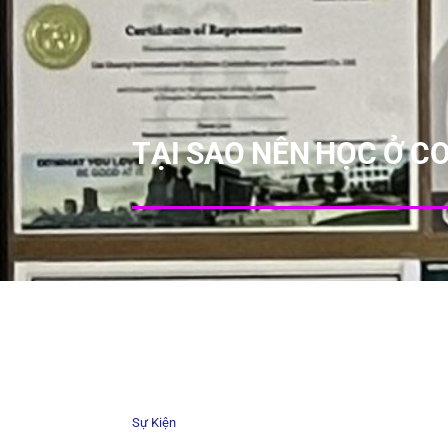
TẠI SAO NÊN HỌC Ở C
Sự Kiện