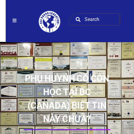
PHỤ HUYNH CÓ CON
HỌC TẠI BC
(CANADA) BIẾT TIN
NÀY CHƯA?