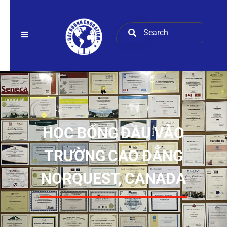
HỌC BỔNG ĐẦU VÀO
TRƯỜNG CAO ĐẲNG
NORQUEST, CANADA