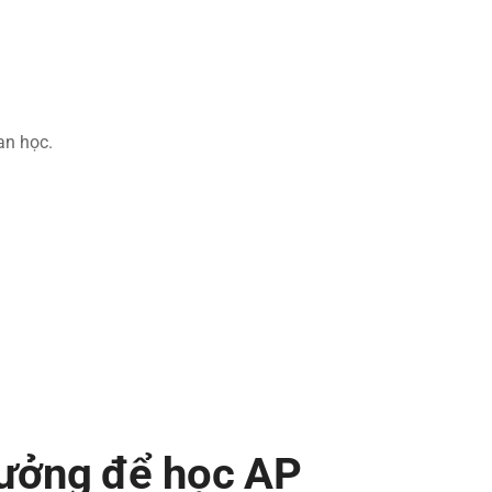
an học.
tưởng để học AP