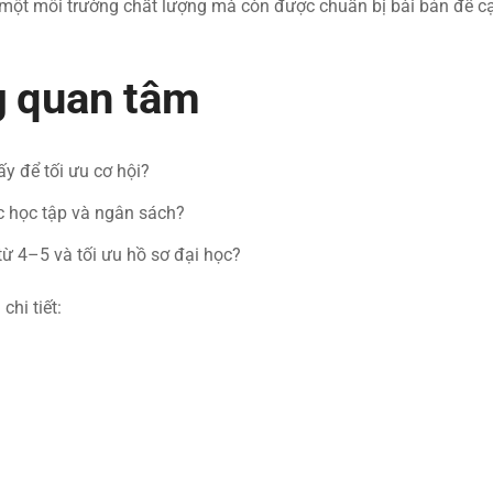
một môi trường chất lượng mà còn được chuẩn bị bài bản để cạn
g quan tâm
y để tối ưu cơ hội?
c học tập và ngân sách?
từ 4–5 và tối ưu hồ sơ đại học?
hi tiết: