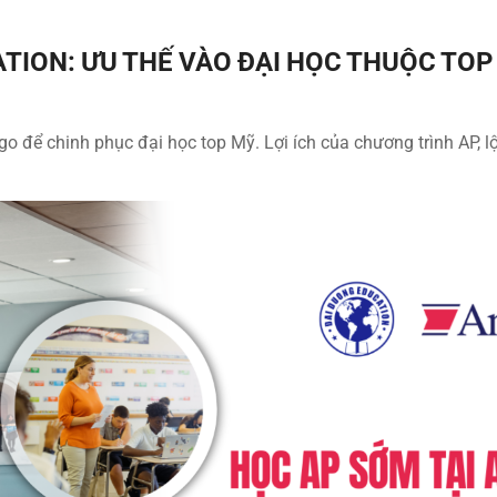
TION: ƯU THẾ VÀO ĐẠI HỌC THUỘC TOP
o để chinh phục đại học top Mỹ. Lợi ích của chương trình AP, l