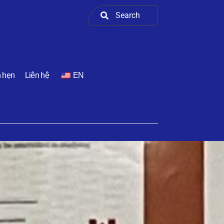
h hẹn
Liên hệ
EN