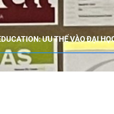
EDUCATION: ƯU THẾ VÀO ĐẠI H