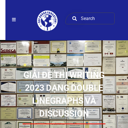
GIẢI ĐỀ THI WRITING
2023 DẠNG DOUBLE
LINEGRAPHS VÀ
DISCUSSION