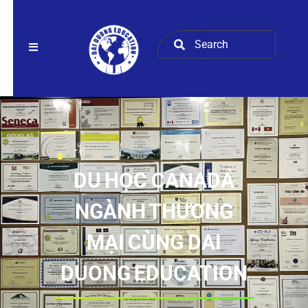
DU HỌC CANADA
NGÀNH THƯƠNG
MẠI CÙNG DAI
DUONG EDUCATION