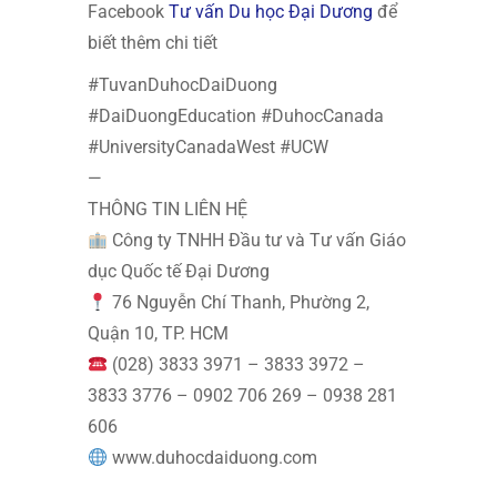
Facebook
Tư vấn Du học Đại Dương
để
biết thêm chi tiết
#TuvanDuhocDaiDuong
#DaiDuongEducation #DuhocCanada
#UniversityCanadaWest #UCW
—
THÔNG TIN LIÊN HỆ
Công ty TNHH Đầu tư và Tư vấn Giáo
dục Quốc tế Đại Dương
76 Nguyễn Chí Thanh, Phường 2,
Quận 10, TP. HCM
(028) 3833 3971 – 3833 3972 –
3833 3776 – 0902 706 269 – 0938 281
606
www.duhocdaiduong.com