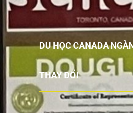
DU HỌC CANADA NGÀN
THAY ĐỔI