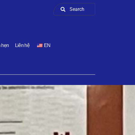
h hẹn
Liên hệ
EN