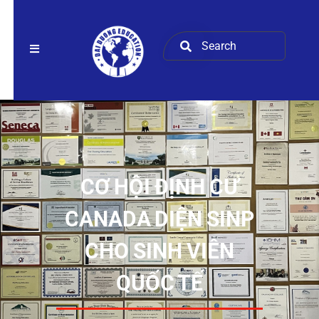
CƠ HỘI ĐỊNH CƯ
CANADA DIỆN SINP
CHO SINH VIÊN
QUỐC TẾ