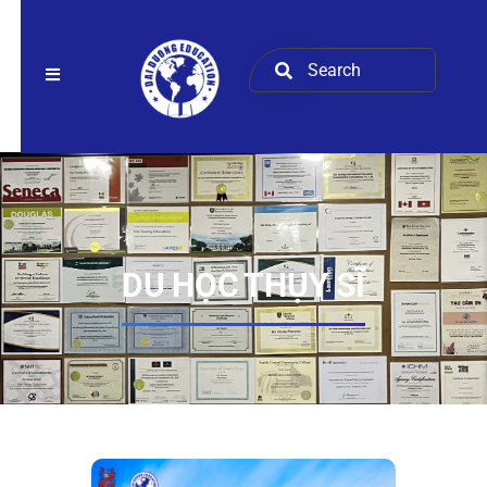
DU HỌC THỤY SĨ