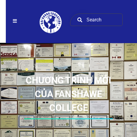
CHƯƠNG TRÌNH MỚI
CỦA FANSHAWE
COLLEGE