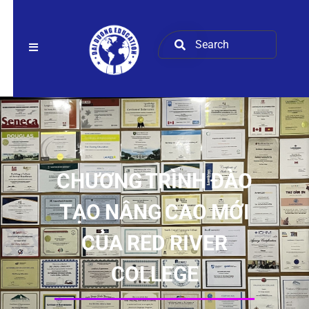
CHƯƠNG TRÌNH ĐÀO
TẠO NÂNG CAO MỚI
CỦA RED RIVER
COLLEGE