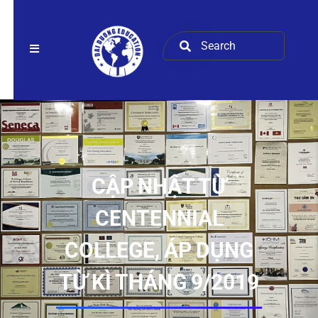
CẬP NHẬT TỪ
CENTENNIAL
COLLEGE, ÁP DỤNG
TỪ KÌ THÁNG 9/2019