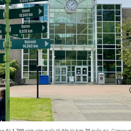
ong đó
1.700
sinh viên quốc tế đến từ hơn
70
quốc gia. Camosun 