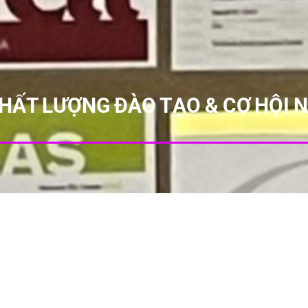
HẤT LƯỢNG ĐÀO TẠO & CƠ HỘI 