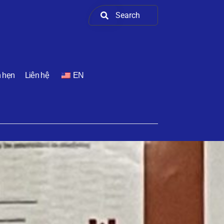
h hẹn
Liên hệ
EN