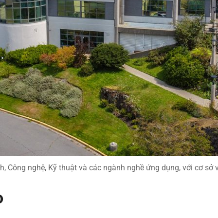
h, Công nghệ, Kỹ thuật và các ngành nghề ứng dụng, với cơ sở v
o