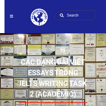
CÁC DẠNG BÀI VIẾT
ESSAYS TRONG
IELTS WRITING TASK
2 (ACADEMIC)