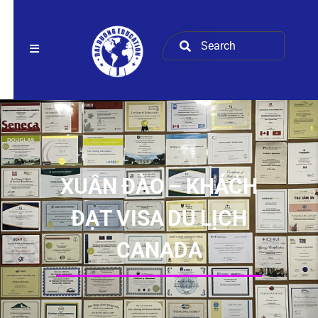
XUÂN ĐÀO – KHÁCH
ĐẠT VISA DU LỊCH
CANADA