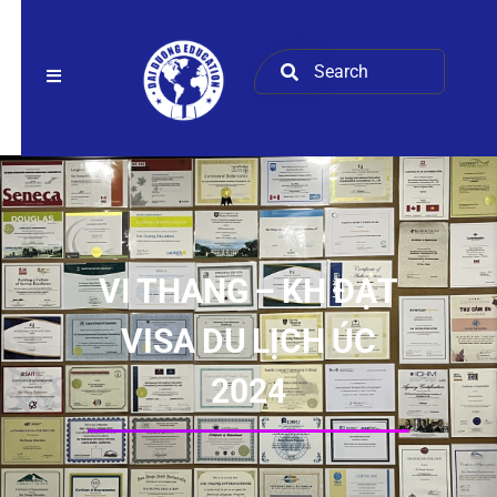
VI THANG – KH ĐẠT
VISA DU LỊCH ÚC
2024