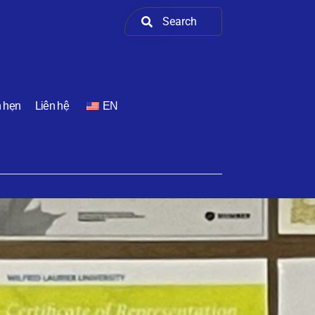
h hẹn
Liên hệ
EN