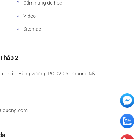
Cẩm nang du học
Video
Sitemap
 Tháp 2
m : số 1 Hùng vương- PG 02-06, Phường Mỹ
aiduong.com
da