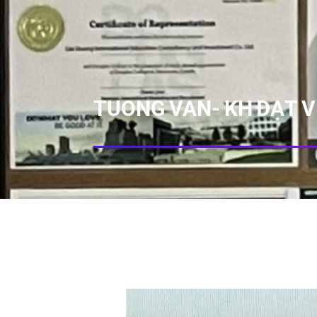
TUONG VAN- KH ĐẠT V