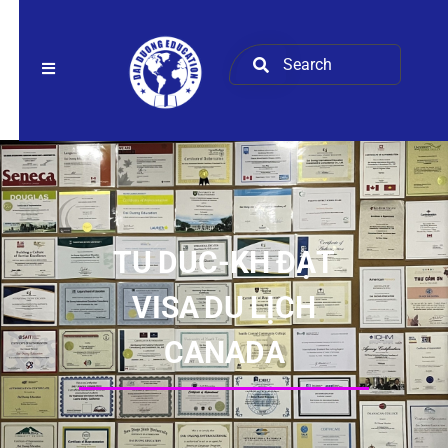
TU DUC-KH ĐẠT
VISA DU LỊCH
CANADA