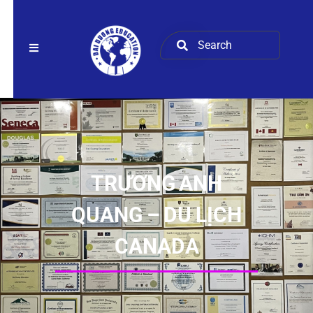
TRƯƠNG ANH
QUANG – DU LỊCH
CANADA