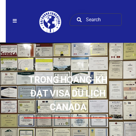
TRONG HOANG-KH
ĐẠT VISA DU LỊCH
CANADA