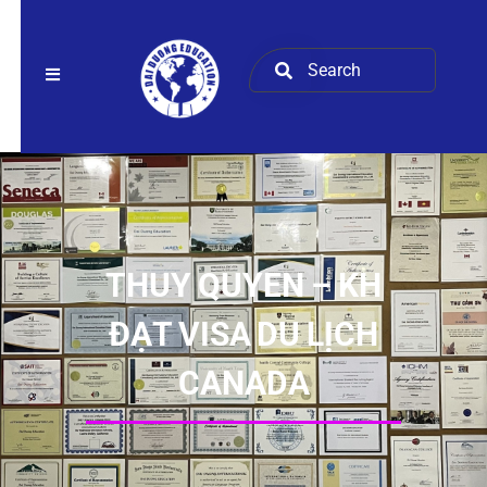
THUY QUYEN – KH
ĐẠT VISA DU LỊCH
CANADA