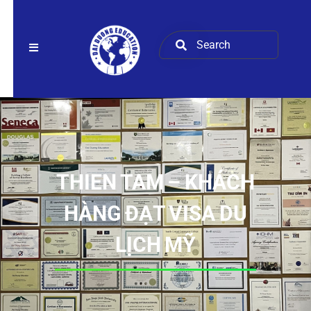
THIEN TAM – KHÁCH
HÀNG ĐẠT VISA DU
LỊCH MỸ