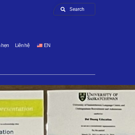
h hẹn
Liên hệ
EN