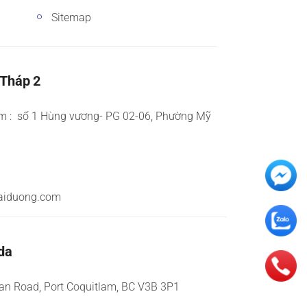
Sitemap
 Tháp 2
m : số 1 Hùng vương- PG 02-06, Phường Mỹ
aiduong.com
da
an Road, Port Coquitlam, BC V3B 3P1