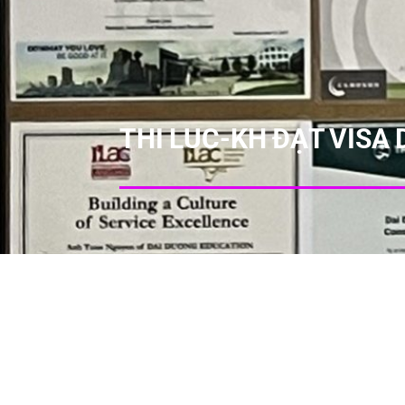
THI LUC-KH ĐẠT VISA