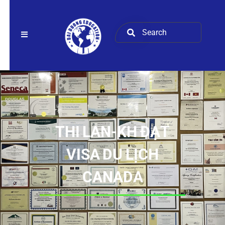
THI LAN-KH ĐẠT
VISA DU LỊCH
CANADA