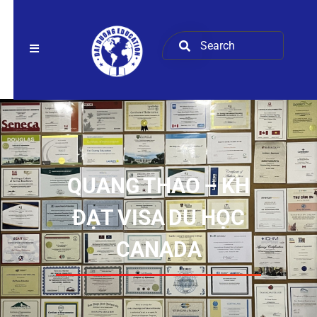
QUANG THAO – KH
ĐẠT VISA DU HỌC
CANADA