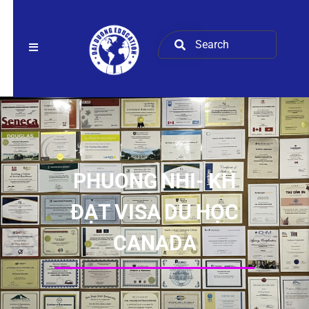
PHUONG NHI- KH
ĐẠT VISA DU HỌC
CANADA