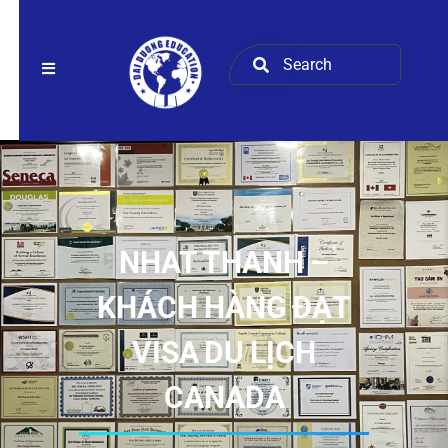
NHAT THANH –
KHÁCH HÀNG ĐẠT
VISA DU LỊCH
CANADA