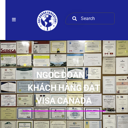
NGOC DOAN –
KHÁCH HÀNG ĐẠT
VISA CANADA