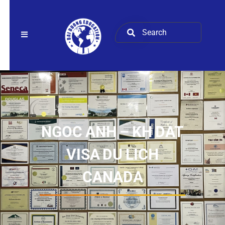
NGOC ANH – KH DAT
VISA DU LICH
CANADA