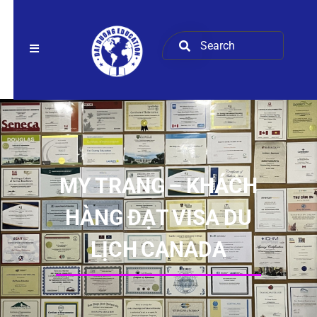
MY TRANG – KHÁCH
HÀNG ĐẠT VISA DU
LỊCH CANADA