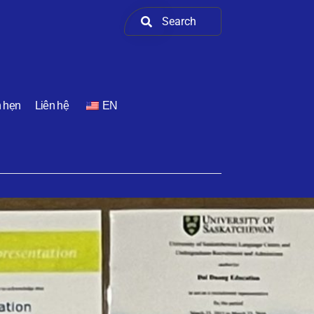
h hẹn
Liên hệ
EN