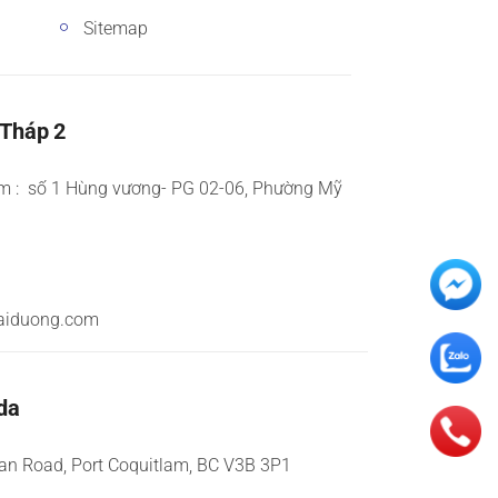
Sitemap
 Tháp 2
m : số 1 Hùng vương- PG 02-06, Phường Mỹ
aiduong.com
da
an Road, Port Coquitlam, BC V3B 3P1