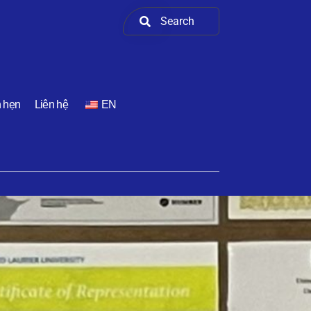
h hẹn
Liên hệ
EN