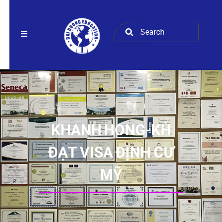
KHANH HONG-KH
ĐẠT VISA ĐỊNH CƯ
MỸ