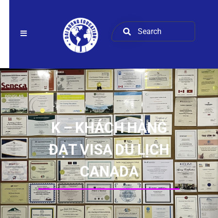
K – KHÁCH HÀNG
ĐẠT VISA DU LỊCH
CANADA