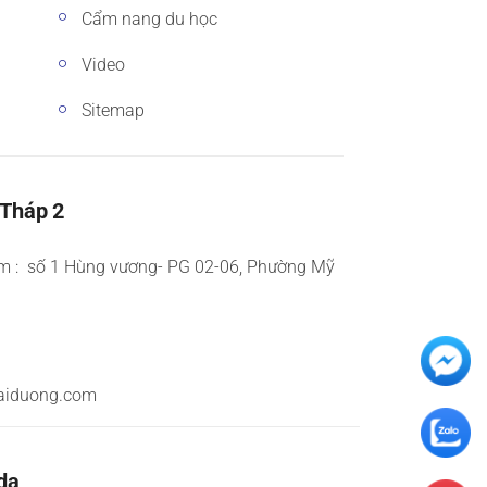
Cẩm nang du học
Video
Sitemap
 Tháp 2
m : số 1 Hùng vương- PG 02-06, Phường Mỹ
aiduong.com
da