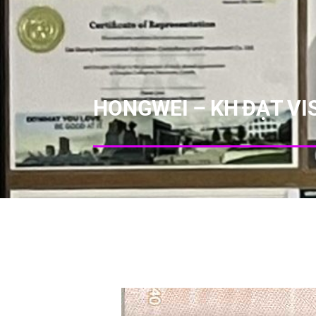
HONGWEI – KH ĐẠT VI