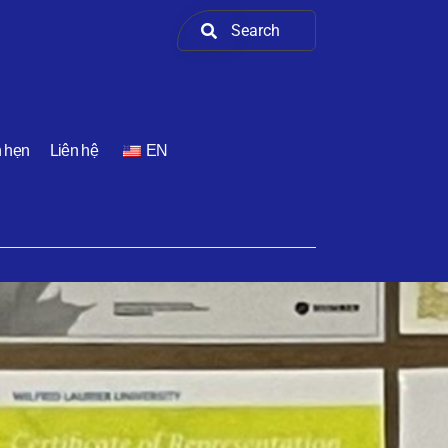
h hẹn
Liên hệ
EN