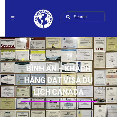
BÌNH AN – KHÁCH
HÀNG ĐẠT VISA DU
LỊCH CANADA