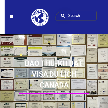
BAO THU-KH ĐẠT
VISA DU LỊCH
CANADA