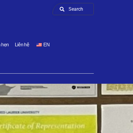
h hẹn
Liên hệ
EN