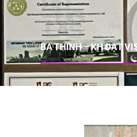
BA THINH – KH ĐẠT V